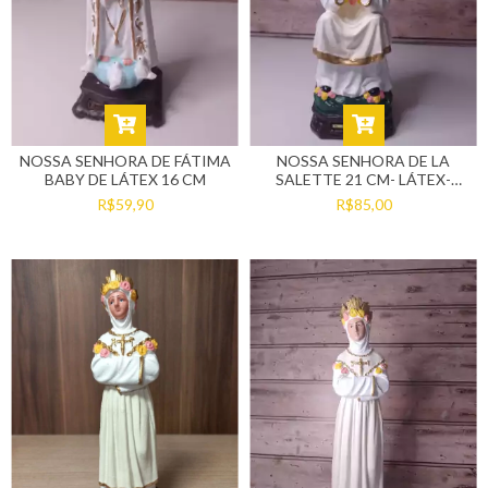
NOSSA SENHORA DE FÁTIMA
NOSSA SENHORA DE LA
BABY DE LÁTEX 16 CM
SALETTE 21 CM- LÁTEX-
SENTADA
R$59,90
R$85,00