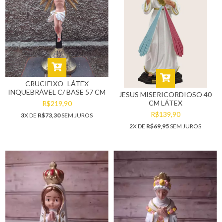
CRUCIFIXO -LÁTEX
INQUEBRÁVEL C/ BASE 57 CM
JESUS MISERICORDIOSO 40
CM LÁTEX
R$219,90
R$139,90
3
X DE
R$73,30
SEM JUROS
2
X DE
R$69,95
SEM JUROS