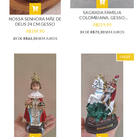
SAGRADA FAMÍLIA
COLOMBIANA, GESSO
NOSSA SENHORA MÃE DE
MACIÇO
DEUS 24 CM GESSO
R$219,90
R$189,90
3
X DE
R$73,30
SEM JUROS
3
X DE
R$63,30
SEM JUROS
25
%
OFF