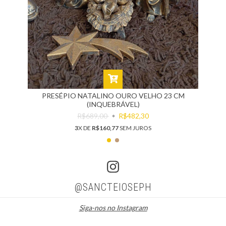
PRESÉPIO NATALINO OURO VELHO 23 CM
(INQUEBRÁVEL)
R$689,00
R$482,30
3
X DE
R$160,77
SEM JUROS
@SANCTEIOSEPH
Siga-nos no Instagram