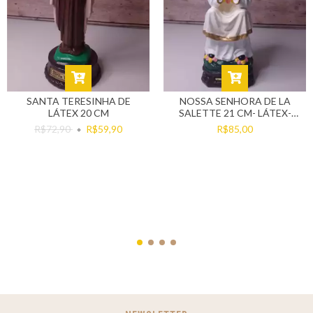
SANTA TERESINHA DE
NOSSA SENHORA DE LA
LÁTEX 20 CM
SALETTE 21 CM- LÁTEX-
SENTADA
R$72,90
R$59,90
R$85,00