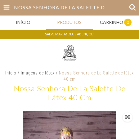
NOSSA SENHORA DE LA SALETTE DE LÁTEX 40 CM
INÍCIO
PRODUTOS
CARRINHO
0
SALVE MARIA! DEUS ABENÇOE!
Início
/
Imagens de látex
/
Nossa Senhora de La Salette de látex
40 cm
Nossa Senhora De La Salette De
Látex 40 Cm