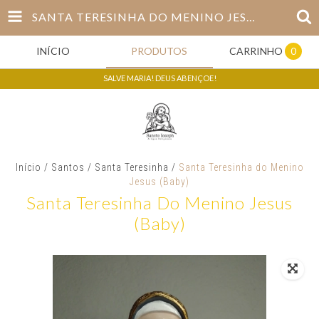
SANTA TERESINHA DO MENINO JESUS (BABY)
INÍCIO
PRODUTOS
CARRINHO
0
SALVE MARIA! DEUS ABENÇOE!
Início
/
Santos
/
Santa Teresinha
/
Santa Teresinha do Menino
Jesus (Baby)
Santa Teresinha Do Menino Jesus
(Baby)